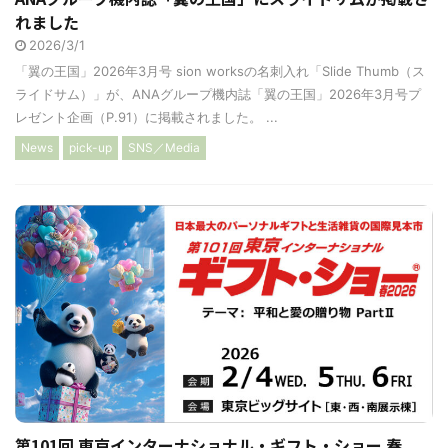
れました
2026/3/1
「翼の王国」2026年3月号 sion worksの名刺入れ「Slide Thumb（ス
ライドサム）」が、ANAグループ機内誌「翼の王国」2026年3月号プ
レゼント企画（P.91）に掲載されました。 ...
News
pick-up
SNS／Media
第101回 東京インターナショナル・ギフト・ショー 春