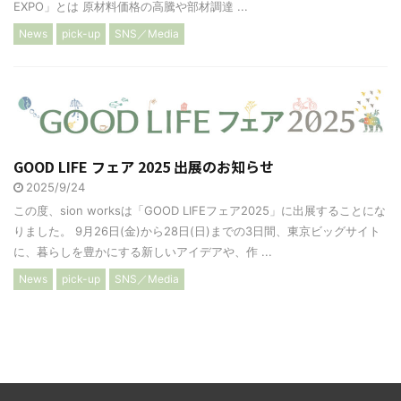
EXPO」とは 原材料価格の高騰や部材調達 ...
News
pick-up
SNS／Media
GOOD LIFE フェア 2025 出展のお知らせ
2025/9/24
この度、sion worksは「GOOD LIFEフェア2025」に出展することにな
りました。 9月26日(金)から28日(日)までの3日間、東京ビッグサイト
に、暮らしを豊かにする新しいアイデアや、作 ...
News
pick-up
SNS／Media