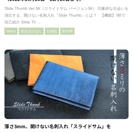
Slide Thumb Ver.SK（スライドサム バージョンSK） 印象的な出会いを
演出する、開けない名刺入れ『Slide Thumb』とは？ 【機能】1秒で
自己紹介 Slide Th ...
News
四次元かばん
日用品
製作例
薄さ3mm、開けない名刺入れ「スライドサム」を