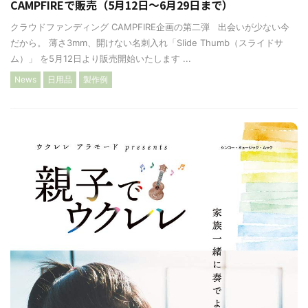
CAMPFIREで販売（5月12日〜6月29日まで）
クラウドファンディング CAMPFIRE企画の第二弾 出会いが少ない今
だから。 薄さ3mm、開けない名刺入れ「Slide Thumb（スライドサ
ム）」 を5月12日より販売開始いたします ...
News
日用品
製作例