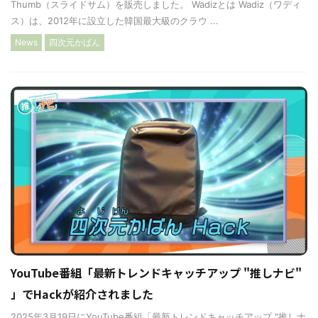
Thumb（スライドサム）を販売しました。 Wadizとは Wadiz（ワディ
ス）は、2012年に設立した韓国最大級のクラウ ...
News
四次元かばん
YouTube番組「最新トレンドキャッチアップ "推しナビ"
」でHackが紹介されました
2025年3月19日にYouTube番組「最新トレンドキャッチアップ "推しナ