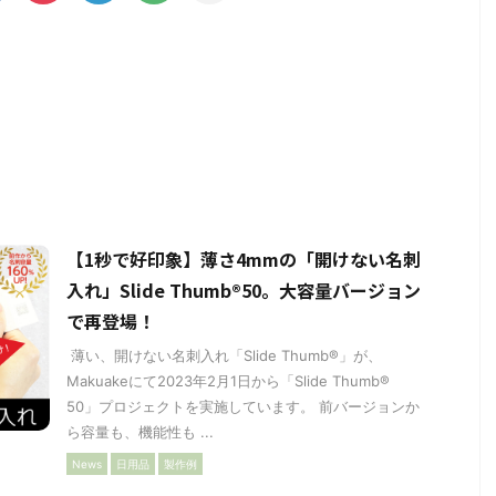
【1秒で好印象】薄さ4mmの「開けない名刺
入れ」Slide Thumb®︎50。大容量バージョン
で再登場！
薄い、開けない名刺入れ「Slide Thumb®︎」が、
Makuakeにて2023年2月1日から「Slide Thumb®︎
50」プロジェクトを実施しています。 前バージョンか
ら容量も、機能性も ...
News
日用品
製作例