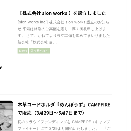
【株式会社 sion works 】を設立しました
[sion works Inc.] 株式会社 sion works 設立のお知ら
せ 平素は格別のご高配を賜り、厚く御礼申し上げま
す。 さて、かねてより設立準備を進めてまいりました
新会社「株式会社 si ...
News
四次元かばん
本革コードホルダ『めんぼうず』CAMPFIRE
で販売（3月29日〜5月7日まで）
初のクラウドファンディングを CAMPFIRE（キャンプ
ファイヤー）にて 3/29より開始いたしました。 「ご