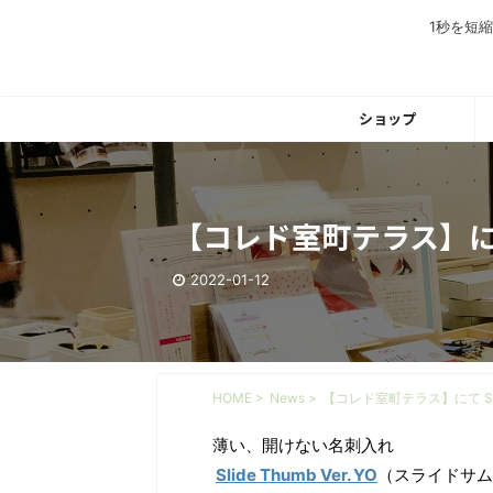
1秒を短
ショップ
【コレド室町テラス】にて 
2022-01-12
HOME
>
News
>
【コレド室町テラス】にて Sli
薄い、開けない名刺入れ
Slide Thumb Ver. YO
（スライドサム