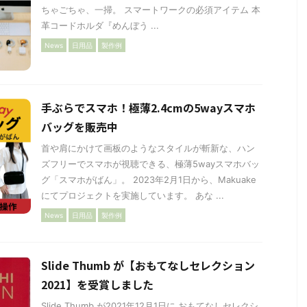
ちゃごちゃ、一掃。 スマートワークの必須アイテム 本
革コードホルダ『めんぼう ...
News
日用品
製作例
手ぶらでスマホ！極薄2.4cmの5wayスマホ
バッグを販売中
首や肩にかけて画板のようなスタイルが斬新な、ハン
ズフリーでスマホが視聴できる、極薄5wayスマホバッ
グ「スマホがばん」。 2023年2月1日から、Makuake
にてプロジェクトを実施しています。 あな ...
News
日用品
製作例
Slide Thumb が【おもてなしセレクション
2021】を受賞しました
Slide Thumb が2021年12月1日に おもてなしセレクシ