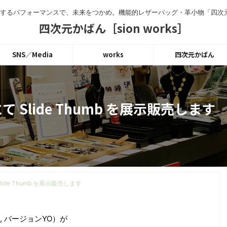
縮するパフォーマンスで、未来をつかめ。機能的レザーバッグ・革小物「四次
四次元かばん［sion works］
SNS／Media
works
四次元かばん
Slide Thumb を展示販売します
de Thumb を展示販売します
, バージョンYO）が