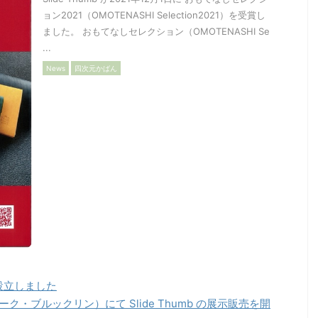
ョン2021（OMOTENASHI Selection2021）を受賞し
ました。 おもてなしセレクション（OMOTENASHI Se
...
News
四次元かばん
】を設立しました
ヨーク・ブルックリン）にて Slide Thumb の展示販売を開