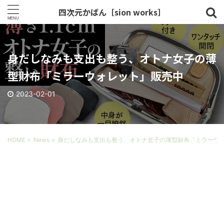
四次元かばん［sion works］
身だしなみも支出も整う、オトナ女子の薄
型財布「ミラーウォレット」販売中
2023-02-01
HOME
>
News
>
身だしなみも支出も整う、オトナ女子の薄型財布「ミラーウ