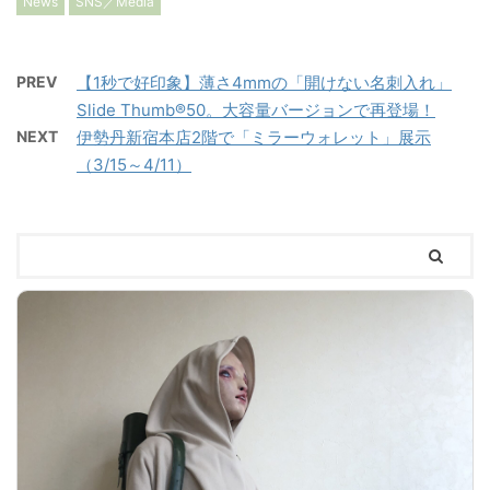
News
SNS／Media
PREV
【1秒で好印象】薄さ4mmの「開けない名刺入れ」
Slide Thumb®︎50。大容量バージョンで再登場！
NEXT
伊勢丹新宿本店2階で「ミラーウォレット」展示
（3/15～4/11）