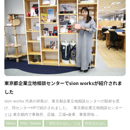
東京都企業立地相談センターでsion worksが紹介されま
した
sion works 代表の井島が、東京都企業立地相談センターの取材を受
け、同センターHPで紹介されました。 東京都企業立地相談センター
とは 東京都内で事務所、店舗、工場•倉庫、事業用地 ...
News
SNS／Media
「四次元かばん」とは
四次元かばん