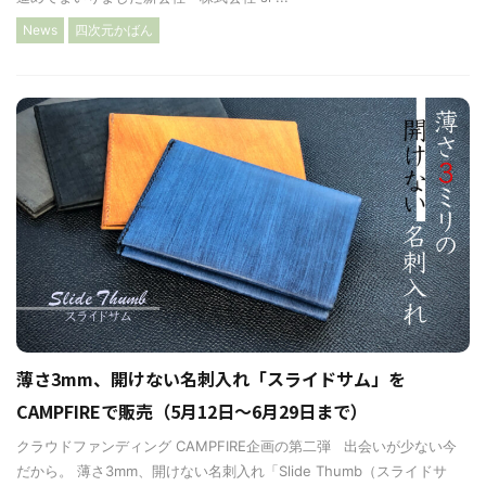
News
四次元かばん
薄さ3mm、開けない名刺入れ「スライドサム」を
CAMPFIREで販売（5月12日〜6月29日まで）
クラウドファンディング CAMPFIRE企画の第二弾 出会いが少ない今
だから。 薄さ3mm、開けない名刺入れ「Slide Thumb（スライドサ