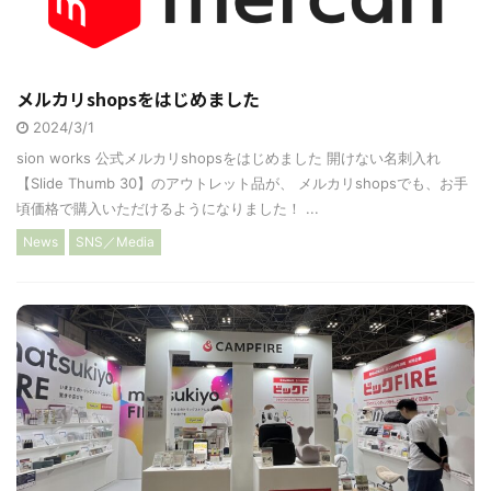
メルカリshopsをはじめました
2024/3/1
sion works 公式メルカリshopsをはじめました 開けない名刺入れ
【Slide Thumb 30】のアウトレット品が、 メルカリshopsでも、お手
頃価格で購入いただけるようになりました！ ...
News
SNS／Media