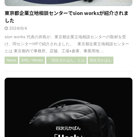
東京都企業立地相談センターでsion worksが紹介されま
した
2024/6/4
sion works 代表の井島が、東京都企業立地相談センターの取材を受
け、同センターHPで紹介されました。 東京都企業立地相談センター
とは 東京都内で事務所、店舗、工場•倉庫、事業用地 ...
News
SNS／Media
「四次元かばん」とは
四次元かばん