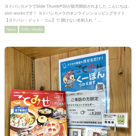
ヨドバシカメラでSlide Thumb®︎30が販売開始されました こんにちは、
sion worksです！ ヨドバシカメラのオンラインショッピングサイト
【ヨドバシ・ドット・コム】で 開けない名刺入れ『 ...
News
SNS／Media