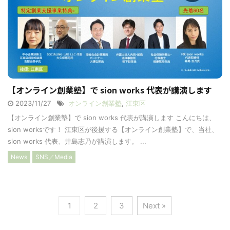
【オンライン創業塾】で sion works 代表が講演します
2023/11/27
オンライン創業塾
,
江東区
【オンライン創業塾】で sion works 代表が講演します こんにちは、
sion worksです！ 江東区が後援する【オンライン創業塾】で、当社、
sion works 代表、井島志乃が講演します。 ...
News
SNS／Media
1
2
3
Next »