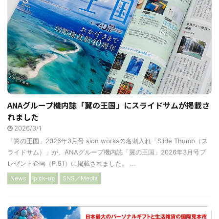
ANAグループ機内誌「翼の王国」にスライドサムが掲載さ
れました
2026/3/1
「翼の王国」2026年3月号 sion worksの名刺入れ「Slide Thumb（ス
ライドサム）」が、ANAグループ機内誌「翼の王国」2026年3月号プ
レゼント企画（P.91）に掲載されました。 ...
News
pick-up
SNS／Media