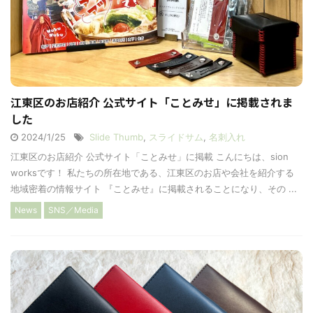
江東区のお店紹介 公式サイト「ことみせ」に掲載されま
した
2024/1/25
Slide Thumb
,
スライドサム
,
名刺入れ
江東区のお店紹介 公式サイト「ことみせ」に掲載 こんにちは、sion
worksです！ 私たちの所在地である、江東区のお店や会社を紹介する
地域密着の情報サイト 『ことみせ』に掲載されることになり、その ...
News
SNS／Media