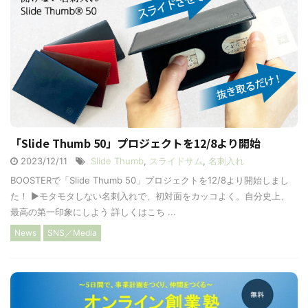
「Slide Thumb 50」プロジェクトを12/8より開始
2023/12/11
Slide Thumb
,
スライドサム
,
名刺入れ
BOOSTERで「Slide Thumb 50」プロジェクトを12/8より開始しまし
た！ ▶︎モタモタしない名刺入れで、初対面をカッコよく。自分史上、
最高の第一印象にしよう 詳しくはこち ...
News
SNS／Media