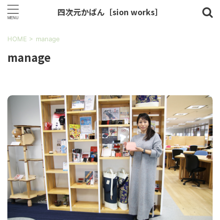
四次元かばん［sion works］
HOME
>
manage
manage