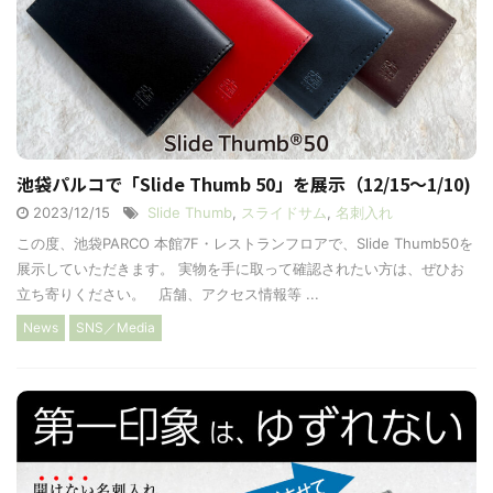
池袋パルコで「Slide Thumb 50」を展示（12/15〜1/10)
2023/12/15
Slide Thumb
,
スライドサム
,
名刺入れ
この度、池袋PARCO 本館7F・レストランフロアで、Slide Thumb50を
展示していただきます。 実物を手に取って確認されたい方は、ぜひお
立ち寄りください。 店舗、アクセス情報等 ...
News
SNS／Media