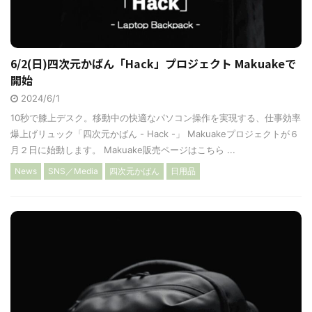
6/2(日)四次元かばん「Hack」プロジェクト Makuakeで
開始
2024/6/1
10秒で膝上デスク。移動中の快適なパソコン操作を実現する、仕事効率
爆上げリュック「四次元かばん - Hack -」 Makuakeプロジェクトが６
月２日に始動します。 Makuake販売ページはこちら ...
News
SNS／Media
四次元かばん
日用品