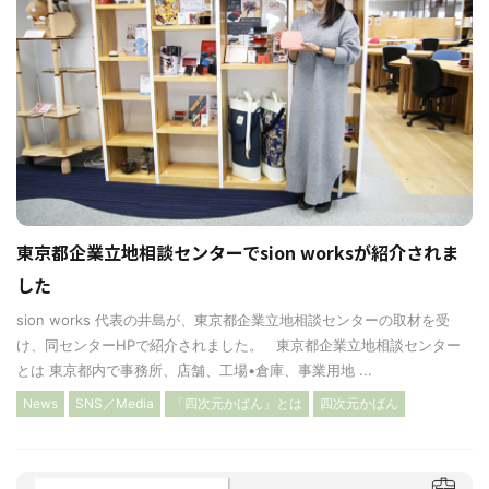
東京都企業立地相談センターでsion worksが紹介されま
した
sion works 代表の井島が、東京都企業立地相談センターの取材を受
け、同センターHPで紹介されました。 東京都企業立地相談センター
とは 東京都内で事務所、店舗、工場•倉庫、事業用地 ...
News
SNS／Media
「四次元かばん」とは
四次元かばん