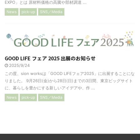
EXPO」とは 原材料価格の高騰や部材調達 ...
News
pick-up
SNS／Media
GOOD LIFE フェア 2025 出展のお知らせ
2025/9/24
この度、sion worksは「GOOD LIFEフェア2025」に出展することにな
りました。 9月26日(金)から28日(日)までの3日間、東京ビッグサイト
に、暮らしを豊かにする新しいアイデアや、作 ...
News
pick-up
SNS／Media