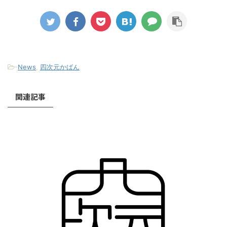
-
News
,
四次元かばん
関連記事