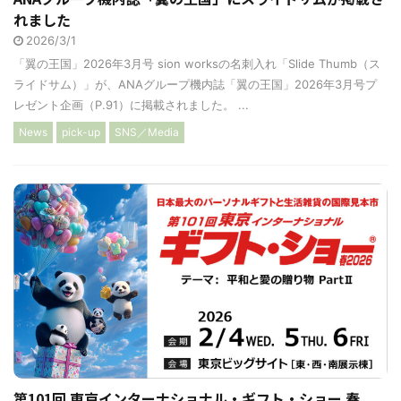
れました
2026/3/1
「翼の王国」2026年3月号 sion worksの名刺入れ「Slide Thumb（ス
ライドサム）」が、ANAグループ機内誌「翼の王国」2026年3月号プ
レゼント企画（P.91）に掲載されました。 ...
News
pick-up
SNS／Media
第101回 東京インターナショナル・ギフト・ショー 春